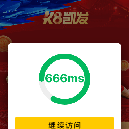
666ms