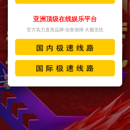
亚洲顶级在线娱乐平台
官方实力直营品牌·信誉保障·大额无忧